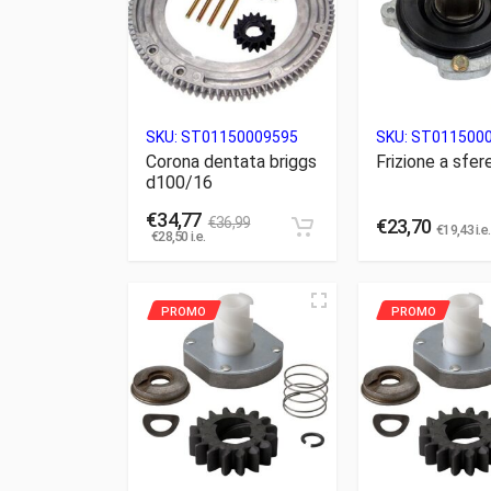
SKU:
ST01150009595
SKU:
ST011500
Corona dentata briggs
Frizione a sfer
d100/16
€
34,77
€
36,99
€
23,70
€
19,43
i.e.
€
28,50
i.e.