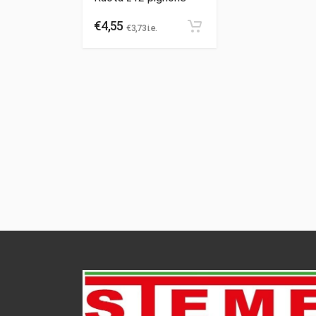
€
4,55
€
3,73
i.e.