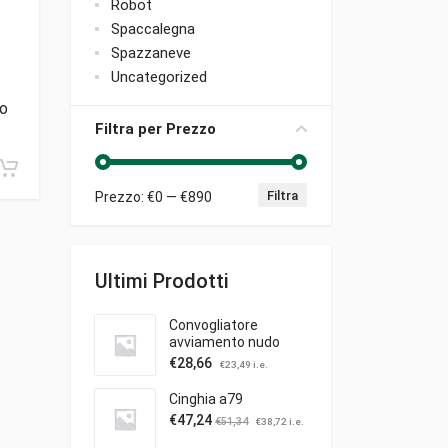
Robot
Spaccalegna
Spazzaneve
Uncategorized
o
Filtra per Prezzo
Filtra
Prezzo:
€0
—
€890
Prezzo Min
Prezzo Max
Ultimi Prodotti
Convogliatore
avviamento nudo
€
28,66
€
23,49
i.e.
Cinghia a79
€
47,24
€
51,34
€
38,72
i.e.