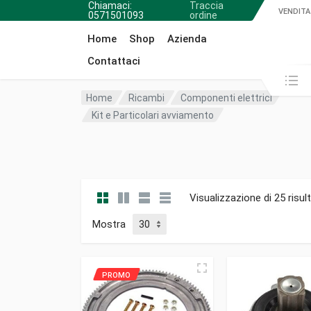
Chiamaci:
Traccia
VENDITA
0571501093
ordine
Home
Shop
Azienda
Contattaci
Cerca in:
Home
Ricambi
Componenti elettrici
Kit e Particolari avviamento
Visualizzazione di 25 risult
Mostra