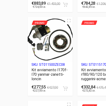
€
883,89
€
784,28
€
1.403,00
€
1.206
€
724,50
i.e.
€
642,85
i.e.
SKU:
ST011500ZEC08
SKU:
ST011517
Kit avviamento l170f-
Kit avviamento
l70 yanmar-zanetti-
rf80/90/120 b
loncin
ruggerini-acme
€
277,55
€
332,84
€
427,00
€
475,4
€
227,50
i.e.
€
272,82
i.e.