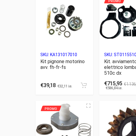
SKU:
KA131017010
SKU:
ST011551
Kit pignone motorino
Kit. avviament
avv. fh-fr-fs
elettrico lomba
510c dx
€
715,95
€
1.136
€
39,18
€
32,11
i.e.
€
586,84
i.e.