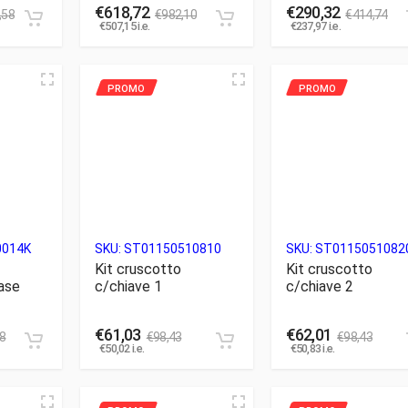
€
618,72
€
290,32
,58
€
982,10
€
414,74
€
507,15
i.e.
€
237,97
i.e.
0014K
SKU:
ST01150510810
SKU:
ST0115051082
Kit cruscotto
Kit cruscotto
ase
c/chiave 1
c/chiave 2
€
61,03
€
62,01
8
€
98,43
€
98,43
€
50,02
i.e.
€
50,83
i.e.