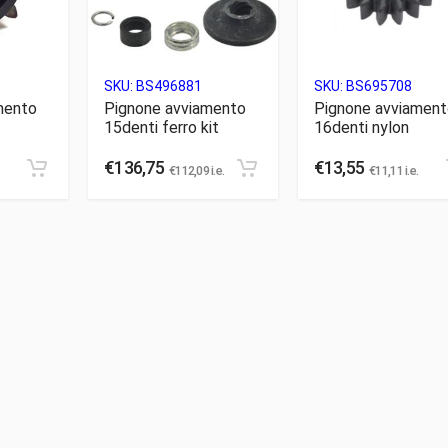
SKU:
BS496881
SKU:
BS695708
mento
Pignone avviamento
Pignone avviament
15denti ferro kit
16denti nylon
€
136,75
€
13,55
€
112,09
i.e.
€
11,11
i.e.