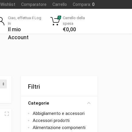
Wishlist
Comparatore
Carrello
Compara:
0
Ciao, effettua il Log
Carrello della
0
In
spesa
Il mio
€
0,00
Account
Filtri
Categorie
Abbigliamento e accessori
Accessori prodotti
Alimentazione componenti