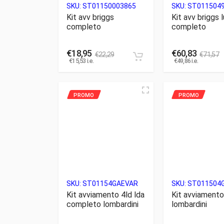
SKU:
ST01150003865
SKU:
ST011504
Kit avv briggs
Kit avv briggs 
completo
completo
€
18,95
€
60,83
€
22,29
€
71,57
€
15,53
i.e.
€
49,86
i.e.
SKU:
ST01154GAEVAR
SKU:
ST011504
Kit avviamento 4ld lda
Kit avviamento
completo lombardini
lombardini