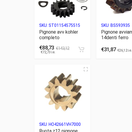
SKU:
ST01154575515
SKU:
BS593935
Pignone avv kohler
Pignone avvia
completo
14denti ferro
€
88,73
€
143,12
€
31,87
€
26,12
i.e.
€
72,73
i.e.
SKU:
HO42661VH7000
Ruota z12 pignone