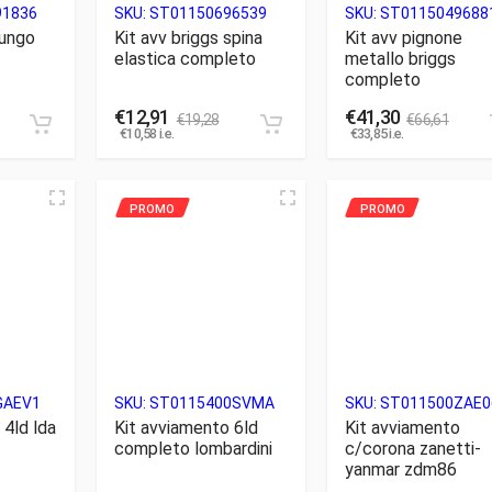
91836
SKU:
ST01150696539
SKU:
ST0115049688
lungo
Kit avv briggs spina
Kit avv pignone
elastica completo
metallo briggs
completo
€
12,91
€
41,30
€
19,28
€
66,61
€
10,58
i.e.
€
33,85
i.e.
GAEV1
SKU:
ST0115400SVMA
SKU:
ST011500ZAE0
 4ld lda
Kit avviamento 6ld
Kit avviamento
completo lombardini
c/corona zanetti-
yanmar zdm86