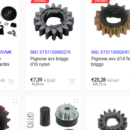
0SVMK
SKU:
ST01150000219
SKU:
ST0115002041
o
Pignone avv briggs
Pignone avv d14 fe
rdini
d16 nylon
briggs
€
7,39
€
25,28
,43
€
12,32
€
31,60
€
6,06
i.e.
€
20,72
i.e.