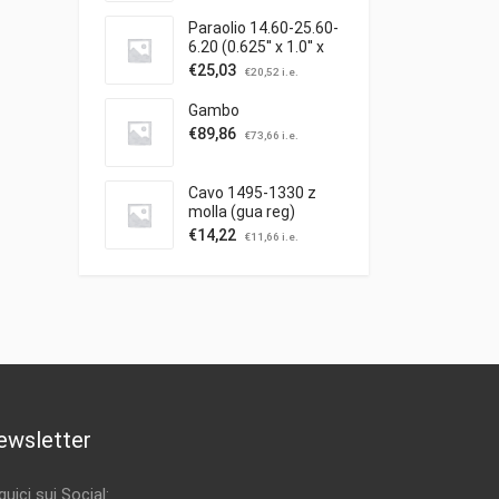
Paraolio 14.60-25.60-
6.20 (0.625'' x 1.0'' x
0.25'')
€
25,03
€
20,52
i.e.
Gambo
€
89,86
€
73,66
i.e.
Cavo 1495-1330 z
molla (gua reg)
trazione
€
14,22
€
11,66
i.e.
ewsletter
uici sui Social: