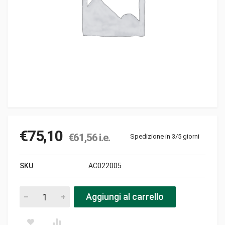
€
75,10
€
61,56
i.e.
Spedizione in 3/5 giorni
SKU
AC022005
Bobina 5x52 p2 hf4.5 c/cablaggio pezzi
Aggiungi al carrello