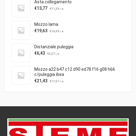
Asta collegamento
€
13,77
€
11,29
i.e.
Mozzo lama
€
19,63
€
16,09
i.e.
Distanziale puleggia
€
6,43
€
5,27
i.e.
Mozzo a22 b47 c12 d90 ed78 f16 g08 h66
c/puleggia ibea
€
21,43
€
17,57
i.e.