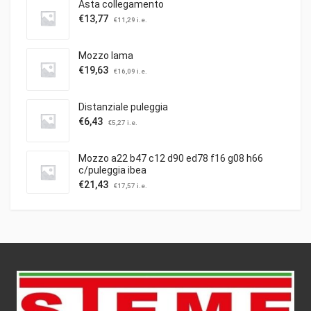
Asta collegamento
€
13,77
€
11,29
i.e.
Mozzo lama
€
19,63
€
16,09
i.e.
Distanziale puleggia
€
6,43
€
5,27
i.e.
Mozzo a22 b47 c12 d90 ed78 f16 g08 h66
c/puleggia ibea
€
21,43
€
17,57
i.e.