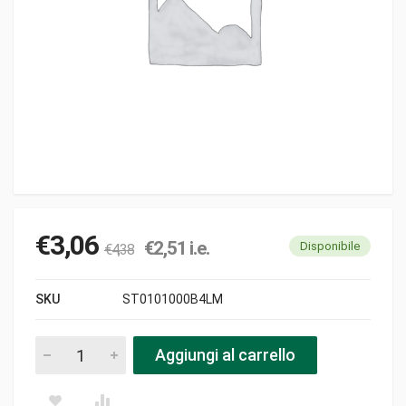
€
3,06
€
2,51
i.e.
Disponibile
€
4,38
SKU
ST0101000B4LM
Candela b4lm ngk pezzi
Aggiungi al carrello