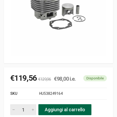
€
119,56
€
98,00
i.e.
Disponibile
€
129,96
SKU
HU538249164
Cilindro d41 h59 c49.5x3 i42x47 asp deko nla pezzi
Aggiungi al carrello