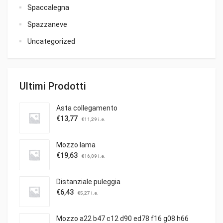
Spaccalegna
Spazzaneve
Uncategorized
Ultimi Prodotti
Asta collegamento
€
13,77
€
11,29
i.e.
Mozzo lama
€
19,63
€
16,09
i.e.
Distanziale puleggia
€
6,43
€
5,27
i.e.
Mozzo a22 b47 c12 d90 ed78 f16 g08 h66