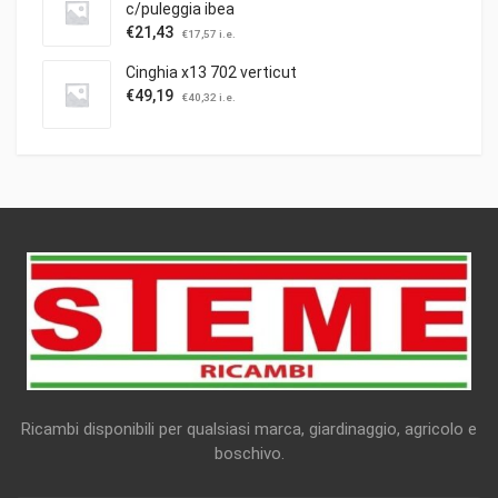
c/puleggia ibea
€
21,43
€
17,57
i.e.
Cinghia x13 702 verticut
€
49,19
€
40,32
i.e.
Ricambi disponibili per qualsiasi marca, giardinaggio, agricolo e
boschivo.