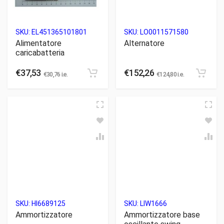
SKU:
EL451365101801
SKU:
LO0011571580
Alimentatore
Alternatore
caricabatteria
€
37,53
€
152,26
€
30,76
i.e.
€
124,80
i.e.
SKU:
HI6689125
SKU:
LIW1666
Ammortizzatore
Ammortizzatore base