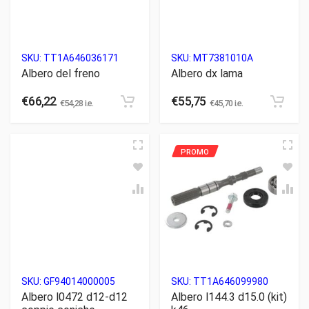
SKU:
TT1A646036171
SKU:
MT7381010A
Albero del freno
Albero dx lama
€
66,22
€
55,75
€
54,28
i.e.
€
45,70
i.e.
SKU:
GF94014000005
SKU:
TT1A646099980
Albero l0472 d12-d12
Albero l144.3 d15.0 (kit)