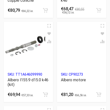
coppie coniche
k46
€
68,47
€
80,55
€
80,79
€
66,22
i.e.
€
56,12
i.e.
SKU:
TT1A646099990
SKU:
CP90273
Albero l155.9 d15.0 k46
Albero motore
(kit)
€
69,94
€
81,20
€
57,33
i.e.
€
66,56
i.e.