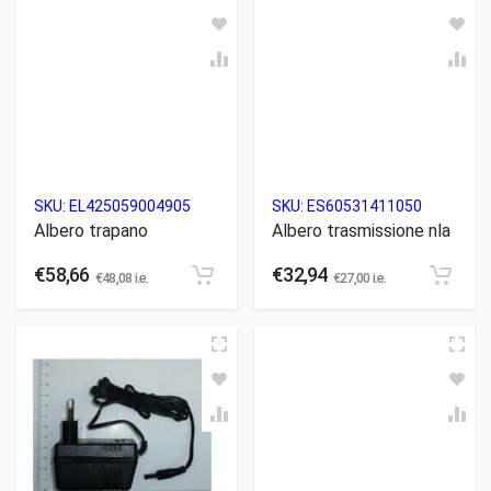
SKU:
EL425059004905
SKU:
ES60531411050
Albero trapano
Albero trasmissione nla
€
58,66
€
32,94
€
48,08
i.e.
€
27,00
i.e.