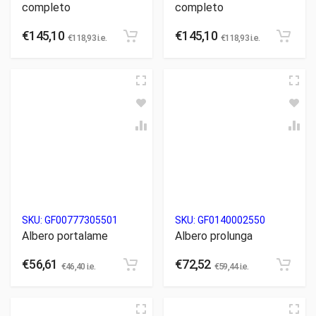
completo
completo
€
145,10
€
145,10
€
118,93
i.e.
€
118,93
i.e.
SKU:
GF00777305501
SKU:
GF0140002550
Albero portalame
Albero prolunga
€
56,61
€
72,52
€
46,40
i.e.
€
59,44
i.e.