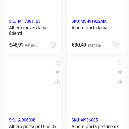
SKU:
MT7381128
SKU:
MS491922MA
Albero mozzo lama
Albero porta lama
6denti
€
48,91
€
30,49
€
40,09
i.e.
€
24,99
i.e.
SKU:
AI906006
SKU:
AI906005
Albero porta pettine dx
Albero porta pettine sx