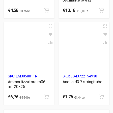
oscillante swing
€
4,58
€
13,18
€
3,75
i.e.
€
10,80
i.e.
SKU:
EM3058011R
SKU:
ES43722154930
Ammortizzatore m06
Anello d3.7 stringitubo
mf 20×25
€
6,76
€
1,76
€
5,54
i.e.
€
1,44
i.e.