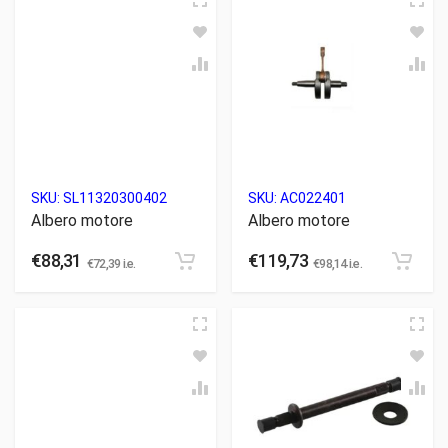
SKU:
SL11320300402
SKU:
AC022401
Albero motore
Albero motore
€
88,31
€
119,73
€
72,39
i.e.
€
98,14
i.e.