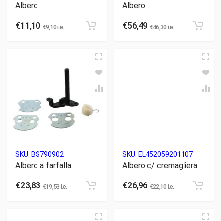
Albero
Albero
€
11,10
€
56,49
€
9,10
i.e.
€
46,30
i.e.
SKU:
BS790902
SKU:
EL452059201107
Albero a farfalla
Albero c/ cremagliera
€
23,83
€
26,96
€
19,53
i.e.
€
22,10
i.e.