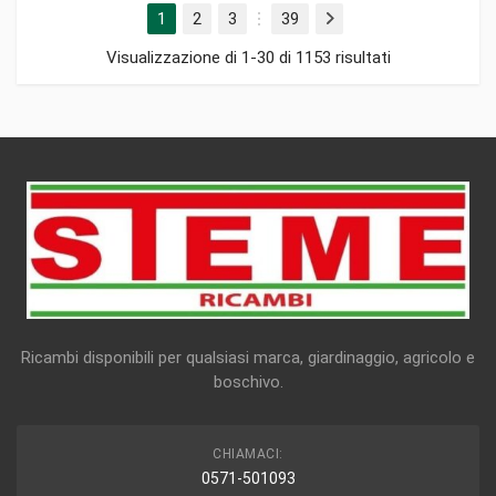
1
2
3
39
Successivo
…
Visualizzazione di 1-30 di 1153 risultati
Ricambi disponibili per qualsiasi marca, giardinaggio, agricolo e
boschivo.
CHIAMACI:
0571-501093