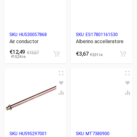
SKU:
HU530057868
SKU:
ES17801161530
Air conductor
Alberino accelleratore
€
12,49
€
13,57
€
3,67
€
3,01
i.e.
€
10,24
i.e.
SKU:
HU595297001
SKU:
MT7380900