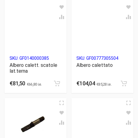
SKU:
GF0140000385
SKU:
GF00777305504
Albero calett. scatole
Albero calettato
lat.terna
€
81,50
€
104,04
€
66,80
i.e.
€
85,28
i.e.