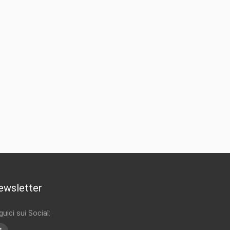
ewsletter
uici sui Social: