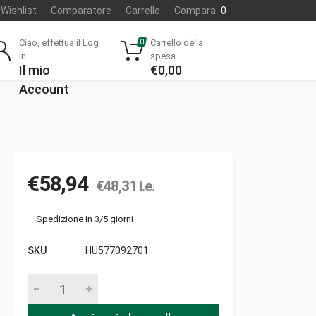
Wishlist
Comparatore
Carrello
Compara:
0
Ciao, effettua il Log
Carrello della
0
In
spesa
Il mio
€
0,00
Account
€
58,94
€
48,31
i.e.
Spedizione in 3/5 giorni
SKU
HU577092701
Contaore pezzi