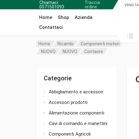
Chiamaci:
Traccia
VENDITA
0571501093
ordine
Home
Shop
Azienda
Contattaci
Cerca in:
Home
Ricambi
Componenti motori
NUOVO
NUOVO
Contaore
Categorie
Abbigliamento e accessori
Accessori prodotti
Alimentazione componenti
Cavi di comando e manettini
Componenti Agricoli