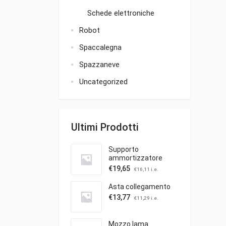
Schede elettroniche
Robot
Spaccalegna
Spazzaneve
Uncategorized
Ultimi Prodotti
Supporto
ammortizzatore
€
19,65
€
16,11
i.e.
Asta collegamento
€
13,77
€
11,29
i.e.
Mozzo lama