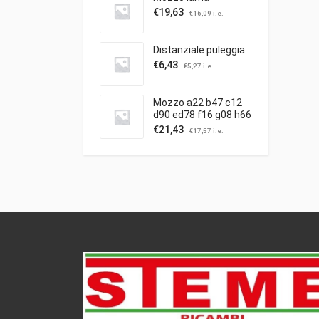
€
19,63
€
16,09
i.e.
Distanziale puleggia
€
6,43
€
5,27
i.e.
Mozzo a22 b47 c12
d90 ed78 f16 g08 h66
c/puleggia ibea
€
21,43
€
17,57
i.e.