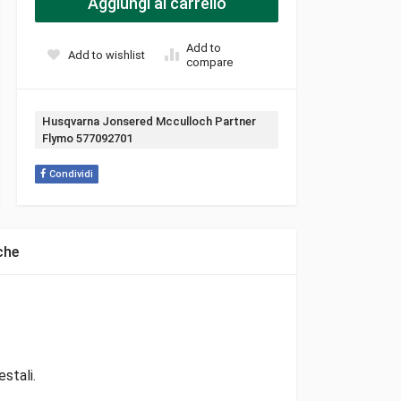
Aggiungi al carrello
Add to
Add to wishlist
compare
Tag:
Husqvarna Jonsered Mcculloch Partner
Flymo 577092701
Condividi
che
stali.