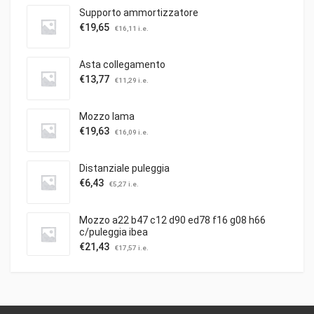
Supporto ammortizzatore
€
19,65
€
16,11
i.e.
Asta collegamento
€
13,77
€
11,29
i.e.
Mozzo lama
€
19,63
€
16,09
i.e.
Distanziale puleggia
€
6,43
€
5,27
i.e.
Mozzo a22 b47 c12 d90 ed78 f16 g08 h66
c/puleggia ibea
€
21,43
€
17,57
i.e.