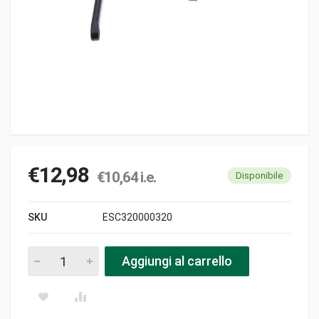
€
12,98
€
10,64
i.e.
Disponibile
SKU
ESC320000320
Leva freno pezzi
Aggiungi al carrello