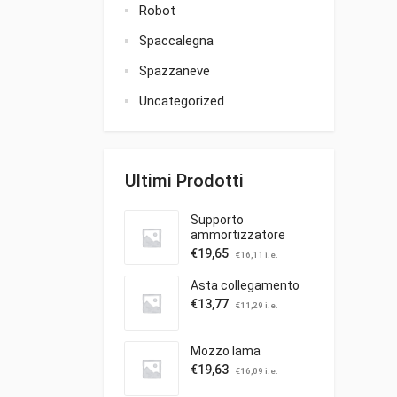
Robot
Spaccalegna
Spazzaneve
Uncategorized
Ultimi Prodotti
Supporto
ammortizzatore
€
19,65
€
16,11
i.e.
Asta collegamento
€
13,77
€
11,29
i.e.
Mozzo lama
€
19,63
€
16,09
i.e.