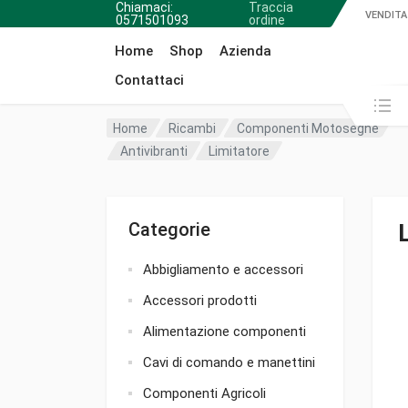
Chiamaci:
Traccia
VENDITA
0571501093
ordine
Home
Shop
Azienda
Contattaci
Cerca in:
Home
Ricambi
Componenti Motoseghe
Antivibranti
Limitatore
Categorie
Abbigliamento e accessori
Accessori prodotti
Alimentazione componenti
Cavi di comando e manettini
Componenti Agricoli