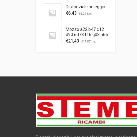
Distanziale puleggia
€
6,43
€
5,27
i.e.
Mozzo a22 b47 c12
d90 ed78 f16 g08 h66
c/puleggia ibea
€
21,43
€
17,57
i.e.