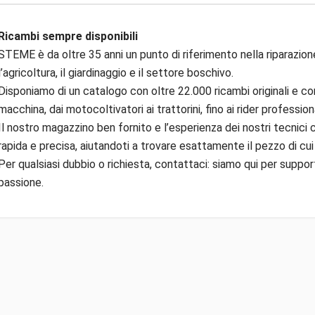
Ricambi sempre disponibili
STEME è da oltre 35 anni un punto di riferimento nella riparazion
l’agricoltura, il giardinaggio e il settore boschivo.
Disponiamo di un catalogo con oltre 22.000 ricambi originali e com
macchina, dai motocoltivatori ai trattorini, fino ai rider professiona
Il nostro magazzino ben fornito e l’esperienza dei nostri tecnici
rapida e precisa, aiutandoti a trovare esattamente il pezzo di cui
Per qualsiasi dubbio o richiesta, contattaci: siamo qui per suppor
passione.