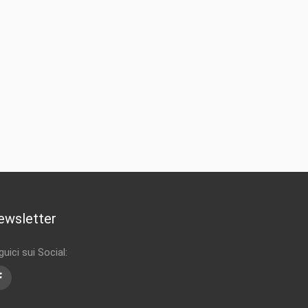
ewsletter
uici sui Social:
Facebook