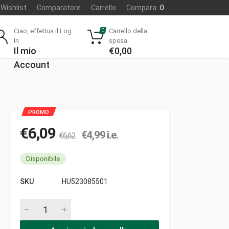
Wishlist
Comparatore
Carrello
Compara:
0
Ciao, effettua il Log
Carrello della
0
In
spesa
Il mio
€
0,00
Account
€
6,09
€
4,99
i.e.
€
6,62
Disponibile
SKU
HU523085501
Limitatore pezzi