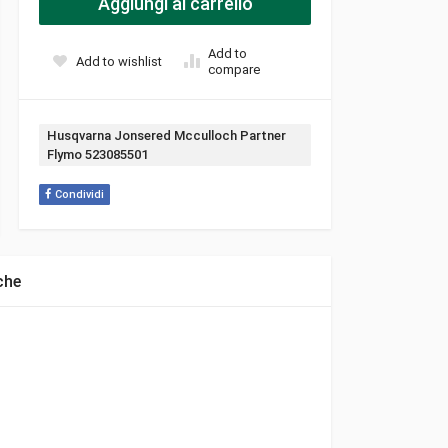
Aggiungi al carrello
Add to
Add to wishlist
compare
Tag:
Husqvarna Jonsered Mcculloch Partner
Flymo 523085501
Condividi
che