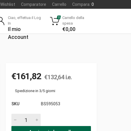
Wishlist
Comparatore
Carrello
Compara:
0
Ciao, effettua il Log
Carrello della
0
In
spesa
Il mio
€
0,00
Account
€
161,82
€
132,64
i.e.
Spedizione in 3/5 giorni
SKU
BS595053
Pistone completo pezzi