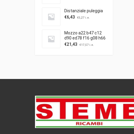
Distanziale puleggia
€
6,43
€
5,27
i.e.
Mozzo a22 b47 c12
d90 ed78 f16 g08 h66
c/puleggia ibea
€
21,43
€
17,57
i.e.