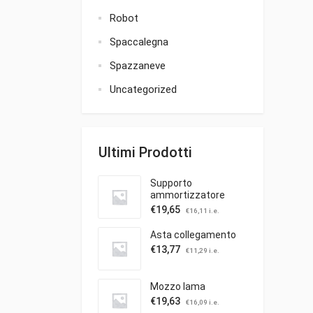
Robot
Spaccalegna
Spazzaneve
Uncategorized
Ultimi Prodotti
Supporto
ammortizzatore
€
19,65
€
16,11
i.e.
Asta collegamento
€
13,77
€
11,29
i.e.
Mozzo lama
€
19,63
€
16,09
i.e.