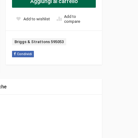
Aggiungi al carrello
Add to
Add to wishlist
compare
Tag:
Briggs & Strattons 595053
Condividi
che