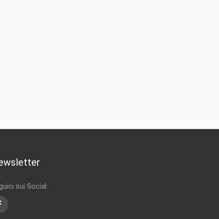
ewsletter
uici sui Social:
Facebook