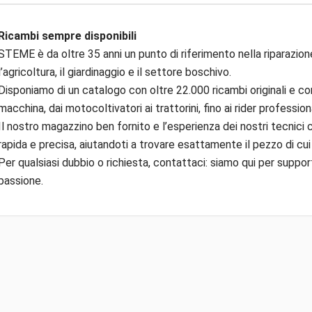
Ricambi sempre disponibili
STEME è da oltre 35 anni un punto di riferimento nella riparazion
l’agricoltura, il giardinaggio e il settore boschivo.
Disponiamo di un catalogo con oltre 22.000 ricambi originali e com
macchina, dai motocoltivatori ai trattorini, fino ai rider professiona
Il nostro magazzino ben fornito e l’esperienza dei nostri tecnici
rapida e precisa, aiutandoti a trovare esattamente il pezzo di cui
Per qualsiasi dubbio o richiesta, contattaci: siamo qui per suppor
passione.