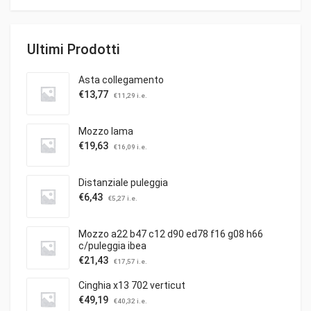
Ultimi Prodotti
Asta collegamento
€
13,77
€
11,29
i.e.
Mozzo lama
€
19,63
€
16,09
i.e.
Distanziale puleggia
€
6,43
€
5,27
i.e.
Mozzo a22 b47 c12 d90 ed78 f16 g08 h66
c/puleggia ibea
€
21,43
€
17,57
i.e.
Cinghia x13 702 verticut
€
49,19
€
40,32
i.e.