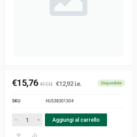
€
15,76
€
12,92
i.e.
Disponibile
€
17,13
SKU
HU538301304
Pompa olio nla pezzi
Aggiungi al carrello