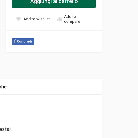
Aggiungi al carrello
Add to
Add to wishlist
compare
Condividi
che
stali.