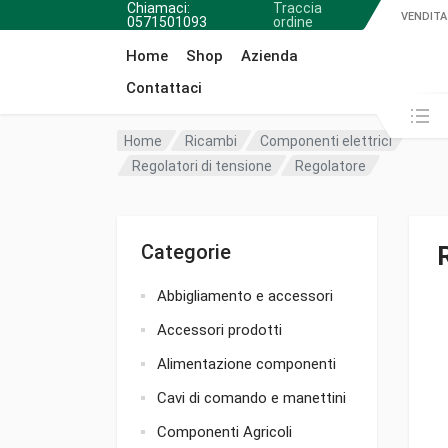
Chiamaci:
Traccia
VENDITA
0571501093
ordine
Home
Shop
Azienda
Contattaci
Cerca in:
Home
Ricambi
Componenti elettrici
Regolatori di tensione
Regolatore
Categorie
Abbigliamento e accessori
Accessori prodotti
Alimentazione componenti
Cavi di comando e manettini
Componenti Agricoli