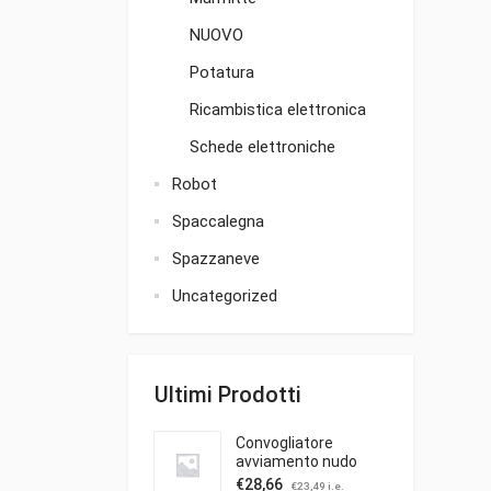
NUOVO
Potatura
Ricambistica elettronica
Schede elettroniche
Robot
Spaccalegna
Spazzaneve
Uncategorized
Ultimi Prodotti
Convogliatore
avviamento nudo
€
28,66
€
23,49
i.e.