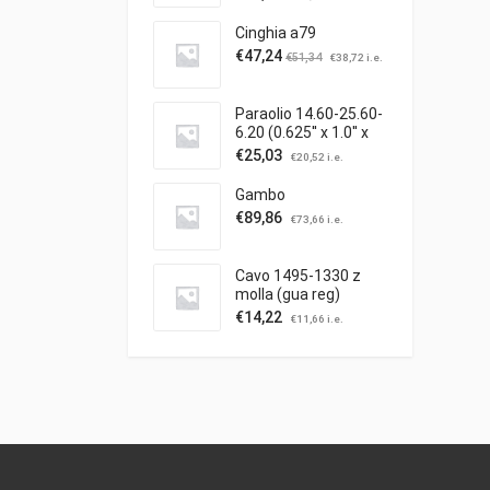
Cinghia a79
€
47,24
€
51,34
€
38,72
i.e.
Paraolio 14.60-25.60-
6.20 (0.625'' x 1.0'' x
0.25'')
€
25,03
€
20,52
i.e.
Gambo
€
89,86
€
73,66
i.e.
Cavo 1495-1330 z
molla (gua reg)
trazione
€
14,22
€
11,66
i.e.