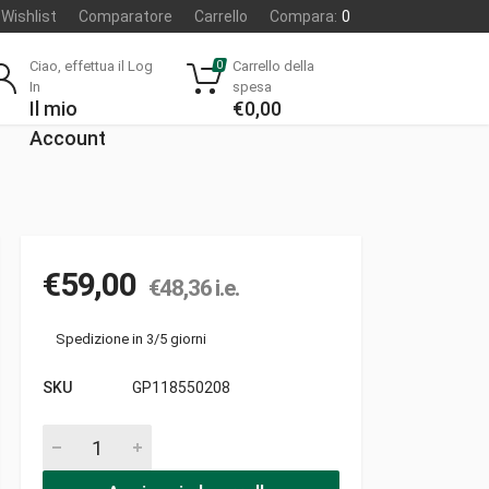
Wishlist
Comparatore
Carrello
Compara:
0
Ciao, effettua il Log
Carrello della
0
In
spesa
Il mio
€
0,00
Account
€
59,00
€
48,36
i.e.
Spedizione in 3/5 giorni
SKU
GP118550208
Regolatore pezzi