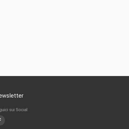
ewsletter
uici sui Social:
Facebook