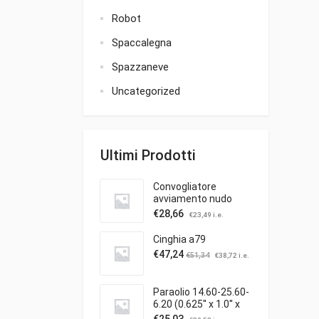
Robot
Spaccalegna
Spazzaneve
Uncategorized
Ultimi Prodotti
Convogliatore
avviamento nudo
€
28,66
€
23,49
i.e.
Cinghia a79
€
47,24
€
51,34
€
38,72
i.e.
Paraolio 14.60-25.60-
6.20 (0.625'' x 1.0'' x
0.25'')