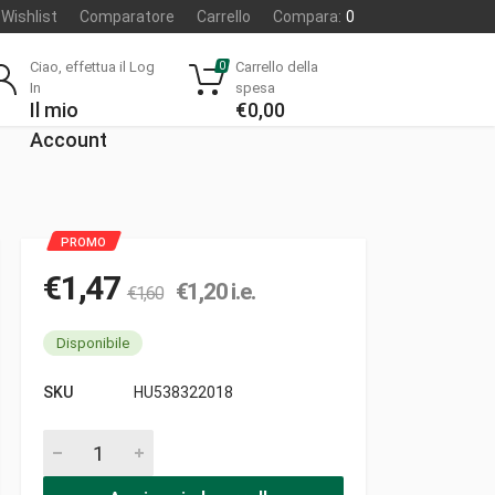
Wishlist
Comparatore
Carrello
Compara:
0
Ciao, effettua il Log
Carrello della
0
In
spesa
Il mio
€
0,00
Account
€
1,47
€
1,20
i.e.
€
1,60
Disponibile
SKU
HU538322018
Rete scarico nla pezzi