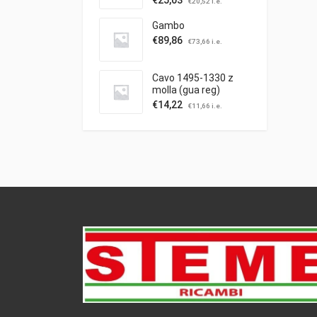
€
25,03
€
20,52
i.e.
Gambo
€
89,86
€
73,66
i.e.
Cavo 1495-1330 z
molla (gua reg)
trazione
€
14,22
€
11,66
i.e.