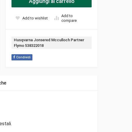
Aggiungi al carrello
Add to
Add to wishlist
compare
Tag:
Husqvarna Jonsered Mcculloch Partner
Flymo 538322018
Condividi
che
stali.