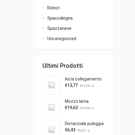
Robot
Spaccalegna
Spazzaneve
Uncategorized
Ultimi Prodotti
Asta collegamento
€
13,77
€
11,29
i.e.
Mozzo lama
€
19,63
€
16,09
i.e.
Distanziale puleggia
€
6,43
€
5,27
i.e.