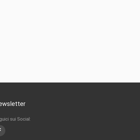
ewsletter
uici sui Social:
Facebook