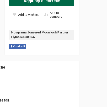
Aggiungi al carrello
Add to
Add to wishlist
compare
Tag:
Husqvarna Jonsered Mcculloch Partner
Flymo 538301047
Condividi
che
stali.