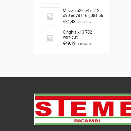
Mozzo a22 b47 c12
d90 ed78 f16 g08 h66
c/puleggia ibea
€
21,43
€
17,57
i.e.
Cinghia x13 702
verticut
€
49,19
€
40,32
i.e.