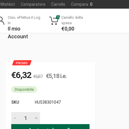
Wishlist
Comparatore
Carrello
Compara:
0
Ciao, effettua il Log
Carrello della
0
In
spesa
Il mio
€
0,00
Account
€
6,32
€
5,18
i.e.
€
6,87
Disponibile
SKU
HU538301047
Segmento 36.6 x 1.6 x 1.6 gr pezzi