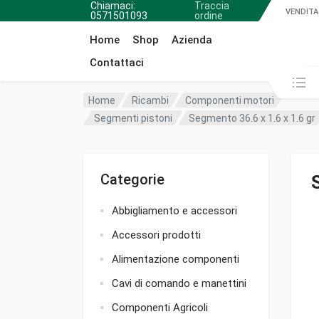
Chiamaci:
Traccia
VENDITA
0571501093
ordine
Home
Shop
Azienda
Contattaci
Cerca in:
Home
Ricambi
Componenti motori
Segmenti pistoni
Segmento 36.6 x 1.6 x 1.6 gr
Categorie
Abbigliamento e accessori
Accessori prodotti
Alimentazione componenti
Cavi di comando e manettini
Componenti Agricoli