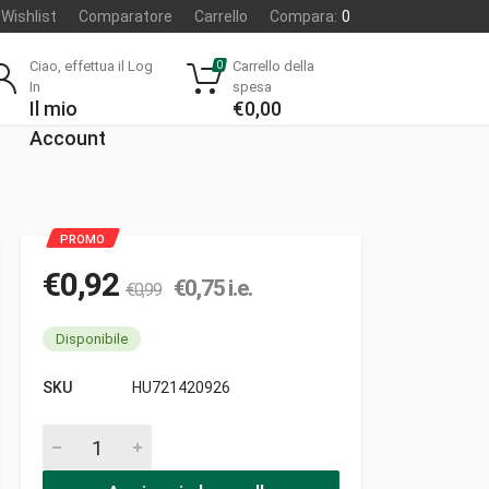
Wishlist
Comparatore
Carrello
Compara:
0
Ciao, effettua il Log
Carrello della
0
In
spesa
Il mio
€
0,00
Account
€
0,92
€
0,75
i.e.
€
0,99
Disponibile
SKU
HU721420926
Spina 3x24 elastica pezzi