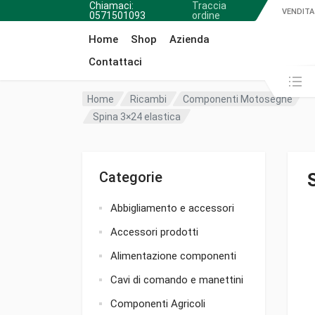
Chiamaci:
Traccia
VENDITA
0571501093
ordine
Home
Shop
Azienda
Contattaci
Cerca in:
Home
Ricambi
Componenti Motoseghe
Spina 3×24 elastica
Categorie
Abbigliamento e accessori
Accessori prodotti
Alimentazione componenti
Cavi di comando e manettini
Componenti Agricoli