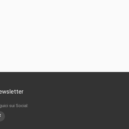
ewsletter
uici sui Social:
Facebook