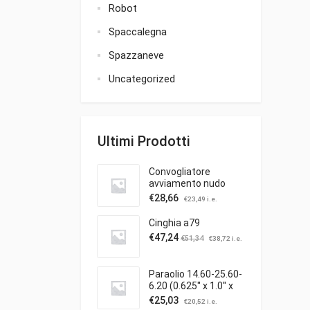
Robot
Spaccalegna
Spazzaneve
Uncategorized
Ultimi Prodotti
Convogliatore
avviamento nudo
€
28,66
€
23,49
i.e.
Cinghia a79
€
47,24
€
51,34
€
38,72
i.e.
Paraolio 14.60-25.60-
6.20 (0.625'' x 1.0'' x
0.25'')
€
25,03
€
20,52
i.e.