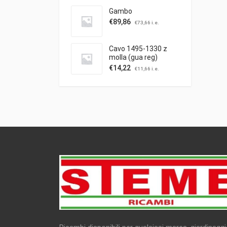
Gambo
€
89,86
€
73,66
i.e.
Cavo 1495-1330 z
molla (gua reg)
trazione
€
14,22
€
11,66
i.e.