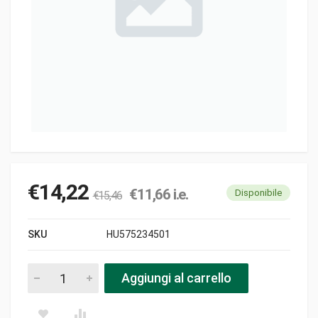
€
14,22
€
11,66
i.e.
Disponibile
€
15,46
SKU
HU575234501
Valvola aspirazione pezzi
Aggiungi al carrello