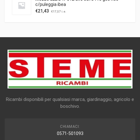
c/puleggia ibea
€
21,43
€
17,57
i.e.
Ricambi disponibili per qualsiasi marca, giardinaggio, agricolo e
boschivo.
CHIAMACI:
0571-501093