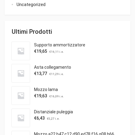
Uncategorized
Ultimi Prodotti
Supporto ammortizzatore
€
19,65
€
16,11
i.e.
Asta collegamento
€
13,77
€
11,29
i.e.
Mozzo lama
€
19,63
€
16,09
i.e.
Distanziale puleggia
€
6,43
€
5,27
i.e.
Mozzo a22 b47 c12 d90 ed78 f16 g08 h66