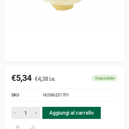
€
5,34
€
4,38
i.e.
Disponibile
SKU
HU586201701
Vite senza fine 325 pezzi
Aggiungi al carrello