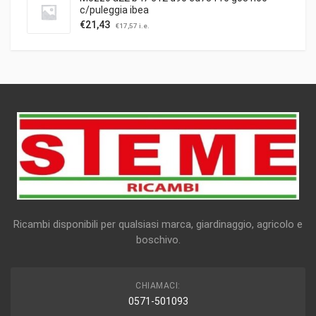
c/puleggia ibea
€
21,43
€
17,57
i.e.
Ricambi disponibili per qualsiasi marca, giardinaggio, agricolo e
boschivo.
CHIAMACI:
0571-501093