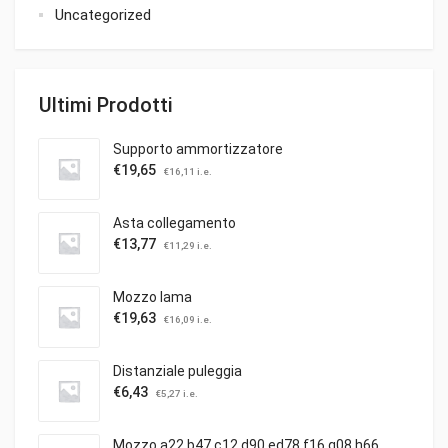
Uncategorized
Ultimi Prodotti
Supporto ammortizzatore
€
19,65
€
16,11
i.e.
Asta collegamento
€
13,77
€
11,29
i.e.
Mozzo lama
€
19,63
€
16,09
i.e.
Distanziale puleggia
€
6,43
€
5,27
i.e.
Mozzo a22 b47 c12 d90 ed78 f16 g08 h66