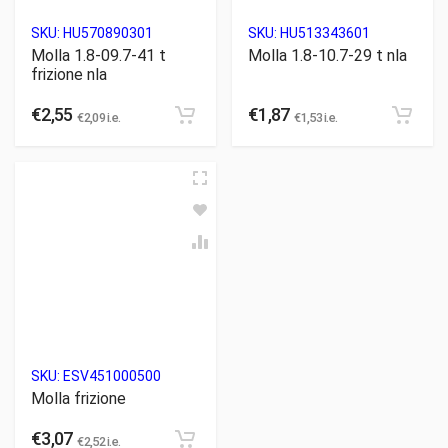
SKU:
HU570890301
SKU:
HU513343601
Molla 1.8-09.7-41 t
Molla 1.8-10.7-29 t nla
frizione nla
€
2,55
€
1,87
€
2,09
i.e.
€
1,53
i.e.
SKU:
ESV451000500
Molla frizione
€
3,07
€
2,52
i.e.