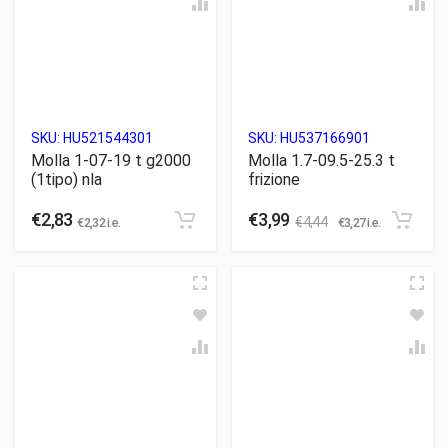
SKU:
HU521544301
SKU:
HU537166901
Molla 1-07-19 t g2000
Molla 1.7-09.5-25.3 t
(1tipo) nla
frizione
€
2,83
€
3,99
€
4,44
€
2,32
i.e.
€
3,27
i.e.