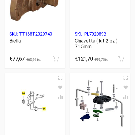
SKU:
TT168T2029740
SKU:
PL792089B
Biella
Chiavetta ( kit 2 pz )
71.5mm
€
77,67
€
121,70
€
63,66
i.e.
€
99,75
i.e.