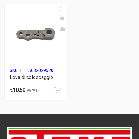
SKU:
TT1A632029520
Leva di sbloccaggio
€
10,69
€
8,76
i.e.