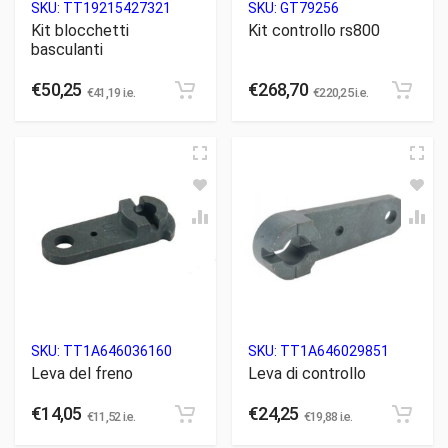
SKU:
TT19215427321
SKU:
GT79256
Kit blocchetti
Kit controllo rs800
basculanti
€
50,25
€
268,70
€
41,19
i.e.
€
220,25
i.e.
SKU:
TT1A646036160
SKU:
TT1A646029851
Leva del freno
Leva di controllo
€
14,05
€
24,25
€
11,52
i.e.
€
19,88
i.e.